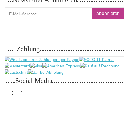
abonnieren
Bitte senden Sie mir entsprechend Ihrer
Datenschutzerklärung
regelmäßig und
jederzeit widerruflich Informationen zu Ihrem Produktsortiment per E-Mail zu.
Zahlung
Social Media
* Alle Preise inkl. gesetzlicher MwSt., zzgl.
Versand
, zzgl.
Versand
Google Analytics deaktivieren
Status: Opt-Out-Cookie ist nicht
gesetzt (Tracking aktiv)
© 2011- 2026 - www.rotkaehlchen.de