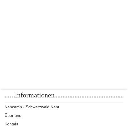
Interlock Bambus Baumwolle Claire Hellblau
27,90 €
*
27,90 € pro 1 m
Informationen
Nähcamp - Schwarzwald Näht
Über uns
Kontakt