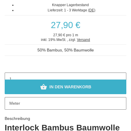
Knapper Lagerbestand
Lieferzeit:
1 - 3 Werktage
(DE)
27,90 €
27,90 € pro 1 m
inkl. 19% MwSt. , zzgl.
Versand
50% Bambus, 50% Baumwolle
IN DEN WARENKORB
x
Bei diesem Artikel ist die Stückzahl teilbar (z. B. 0,5).
Meter
Beschreibung
Interlock Bambus Baumwolle