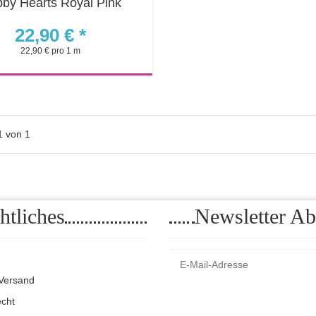
by Hearts Royal Pink
22,90 €
*
22,90 € pro 1 m
Sofort verfügbar
Lieferstatus: auf Lager
ieferzeit:
1 - 3 Werktage
(DE)
1
von
1
htliches
Newsletter Ab
Versand
Bitte senden Sie mir entsprechend Ihrer
Da
echt
Ihrem Produktsortiment per E-Mail zu.