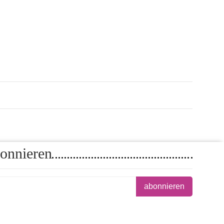
onnieren
abonnieren
tenschutzerklärung
regelmäßig und jederzeit widerruflich Informationen zu