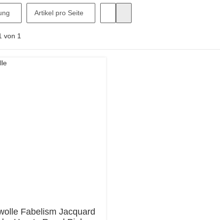
ung
Artikel pro Seite
1
von
1
olle Fabelism Jacquard