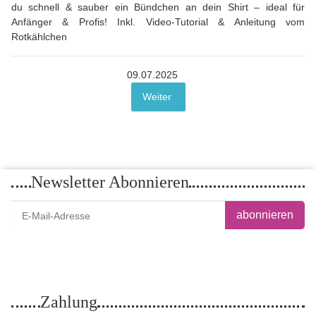
du schnell & sauber ein Bündchen an dein Shirt – ideal für
Anfänger & Profis! Inkl. Video-Tutorial & Anleitung vom
Rotkählchen
09.07.2025
Weiter
Newsletter Abonnieren
abonnieren
Bitte senden Sie mir entsprechend Ihrer
Datenschutzerklärung
regelmäßig und
jederzeit widerruflich Informationen zu Ihrem Produktsortiment per E-Mail zu.
Zahlung